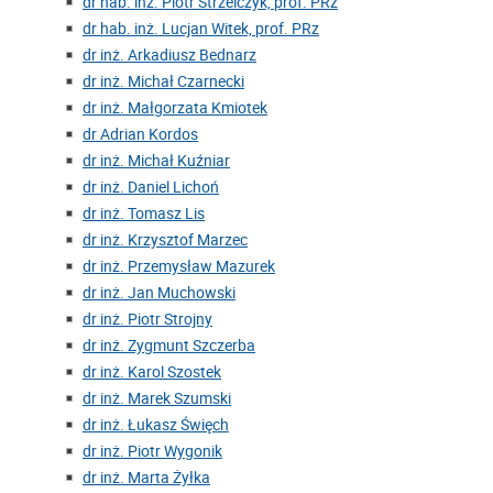
dr hab. inż. Piotr Strzelczyk, prof. PRz
dr hab. inż. Lucjan Witek, prof. PRz
dr inż. Arkadiusz Bednarz
dr inż. Michał Czarnecki
dr inż. Małgorzata Kmiotek
dr Adrian Kordos
dr inż. Michał Kuźniar
dr inż. Daniel Lichoń
dr inż. Tomasz Lis
dr inż. Krzysztof Marzec
dr inż. Przemysław Mazurek
dr inż. Jan Muchowski
dr inż. Piotr Strojny
dr inż. Zygmunt Szczerba
dr inż. Karol Szostek
dr inż. Marek Szumski
dr inż. Łukasz Święch
dr inż. Piotr Wygonik
dr inż. Marta Żyłka