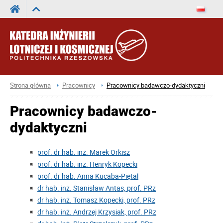
Strona główna
Pracownicy
Pracownicy badawczo-dydaktyczni
Pracownicy badawczo-
dydaktyczni
prof. dr hab. inż. Marek Orkisz
prof. dr hab. inż. Henryk Kopecki
prof. dr hab. Anna Kucaba-Piętal
dr hab. inż. Stanisław Antas, prof. PRz
dr hab. inż. Tomasz Kopecki, prof. PRz
dr hab. inż. Andrzej Krzysiak, prof. PRz