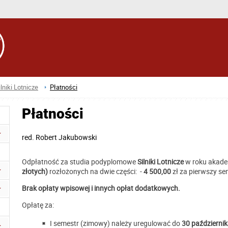
ilniki Lotnicze
Płatności
Płatności
red.
Robert Jakubowski
Odpłatność za studia podyplomowe
Silniki Lotnicze
w roku akad
złotych)
rozłożonych na dwie części:
-
4 500,00
zł za pierwszy se
Brak opłaty wpisowej i innych opłat dodatkowych.
Opłatę za:
I semestr (zimowy) należy uregulować do
30
październik