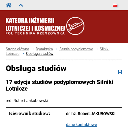
Strona główna
Dydaktyka
Studia podyplomowe
Silniki
Lotnicze
Obsługa studiów
Obsługa studiów
17 edycja studiów podyplomowych Silniki
Lotnicze
red.
Robert Jakubowski
Kierownik studiów:
dr inż. Robert JAKUBOWSKI
dane kontaktowe