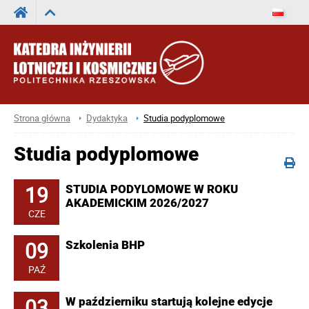
Strona główna
Dydaktyka
Studia podyplomowe
Studia podyplomowe
19
STUDIA PODYLOMOWE W ROKU
AKADEMICKIM 2026/2027
CZE
09
Szkolenia BHP
PAŹ
03
W październiku startują kolejne edycje