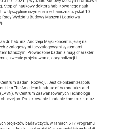
(od 01.01.2021r.) Wydziału Budowy Maszyn i Lotnictwa
ej. Stopień naukowy doktora habilitowanego nauk
ch w dyscyplinie inżynieria mechaniczna uzyskał 10
łą Rady Wydziału Budowy Maszyn i Lotnictwa
j.
dr. hab. inż. Andrzeja Majki koncentruje się na
ych z załogowymi i bezzałogowymi systemami
ortem lotniczym. Prowadzone badania mają charakter
jmują kwestie projektowania, optymalizacji i
 Centrum Badań i Rozwoju. Jest członkiem zespołu
łonkiem The American Institute of Aeronautics and
rk (EASN). W Centrum Zaawansowanych Technologii
oboczej pn. Projektowanie i badanie konstrukcji oraz
owych projektów badawczych, w ramach 6 i 7 Programu
alizacji kolejnych 4 projektów europejskich wchodził