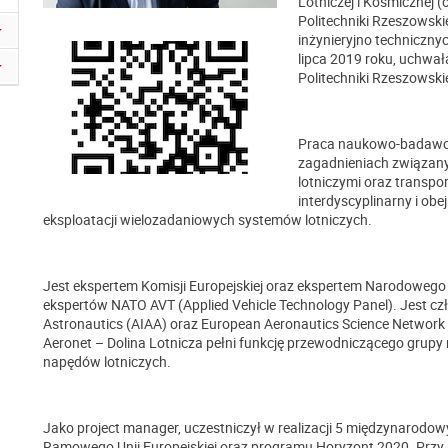
Lotniczej i Kosmicznej 
Politechniki Rzeszowski
inżynieryjno techniczny
lipca 2019 roku, uchwa
Politechniki Rzeszowskie
Praca naukowo-badawcza 
zagadnieniach związan
lotniczymi oraz transp
interdyscyplinarny i obe
eksploatacji wielozadaniowych systemów lotniczych.
Jest ekspertem Komisji Europejskiej oraz ekspertem Narodowego
ekspertów NATO AVT (Applied Vehicle Technology Panel). Jest cz
Astronautics (AIAA) oraz European Aeronautics Science Netwo
Aeronet – Dolina Lotnicza pełni funkcję przewodniczącego grupy r
napędów lotniczych.
Jako project manager, uczestniczył w realizacji 5 międzynarod
Ramowego Unii Europejskiej oraz programu Horyzont 2020. Przy re