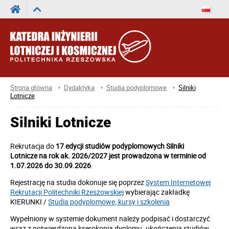
Strona główna
Dydaktyka
Studia podyplomowe
Silniki
Lotnicze
Silniki Lotnicze
Rekrutacja do
17 edycji studiów podyplomowych Silniki
Lotnicze na rok ak. 2026/2027 jest prowadzona w terminie od
1.07.2026 do 30.09.2026
.
Rejestrację na studia dokonuje się poprzez
System Internetowej
Rekrutacji Politechniki Rzeszowskiej
wybierając zakładkę
KIERUNKI /
Studia podyplomowe, kursy i szkolenia
Wypełniony w systemie dokument należy podpisać i dostarczyć
wraz z potwierdzoną kserokopią dyplomu. ukończenia studiów