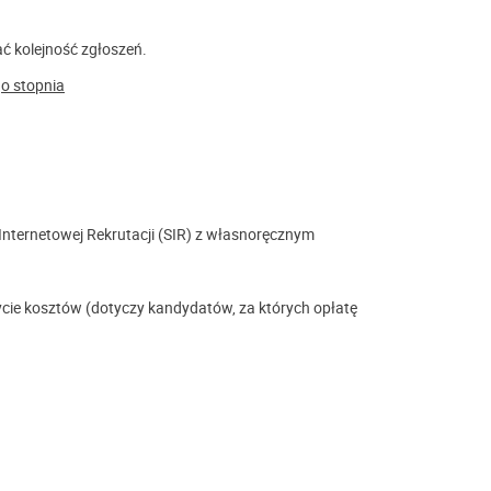
ać kolejność zgłoszeń.
o stopnia
Internetowej Rekrutacji (SIR) z własnoręcznym
cie kosztów (dotyczy kandydatów, za których opłatę