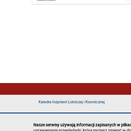
Katedra Inżynierii Lotniczej i Kosmicznej
Nasze serwisy używają informacji zapisanych w plika
ustawieniami przeglądarki, które możesz zmienić w do