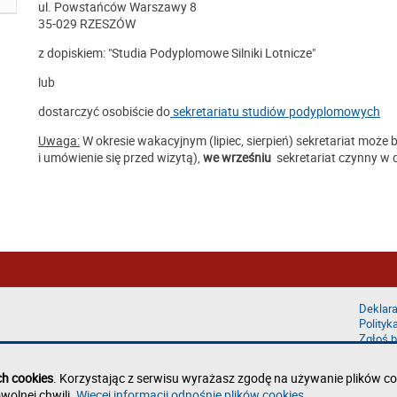
ul. Powstańców Warszawy 8
35-029 RZESZÓW
z dopiskiem: "Studia Podyplomowe Silniki Lotnicze"
lub
dostarczyć osobiście do
sekretariatu studiów podyplomowych
Uwaga:
W okresie wakacyjnym (lipiec, sierpień) sekretariat może
i umówienie się przed wizytą),
we wrześniu
sekretariat czynny w 
Deklara
Polityk
Zgłoś b
ch cookies
. Korzystając z serwisu wyrażasz zgodę na używanie plików co
wolnej chwili.
Więcej informacji odnośnie plików cookies
.