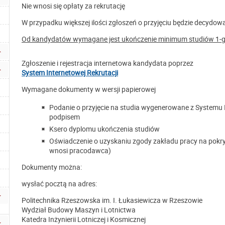
Nie wnosi się opłaty za rekrutację
W przypadku większej ilości zgłoszeń o przyjęciu będzie decydow
Od kandydatów wymagane jest ukończenie minimum studiów 1-g
Zgłoszenie i rejestracja internetowa kandydata poprzez
System Internetowej Rekrutacji
Wymagane dokumenty w wersji papierowej
Podanie o przyjęcie na studia wygenerowane z Systemu 
podpisem
Ksero dyplomu ukończenia studiów
Oświadczenie o uzyskaniu zgody zakładu pracy na pokry
wnosi pracodawca)
Dokumenty można:
wysłać pocztą na adres:
Politechnika Rzeszowska im. I. Łukasiewicza w Rzeszowie
Wydział Budowy Maszyn i Lotnictwa
Katedra Inżynierii Lotniczej i Kosmicznej