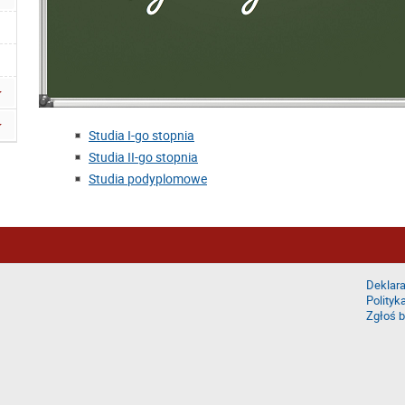
Studia I-go stopnia
Studia II-go stopnia
Studia podyplomowe
Deklara
Polityk
Zgłoś b