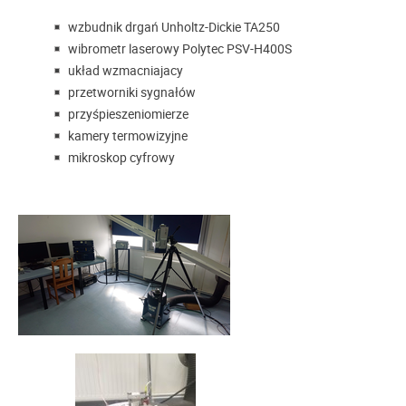
wzbudnik drgań Unholtz-Dickie TA250
wibrometr laserowy Polytec PSV-H400S
układ wzmacniajacy
przetworniki sygnałów
przyśpieszeniomierze
kamery termowizyjne
mikroskop cyfrowy