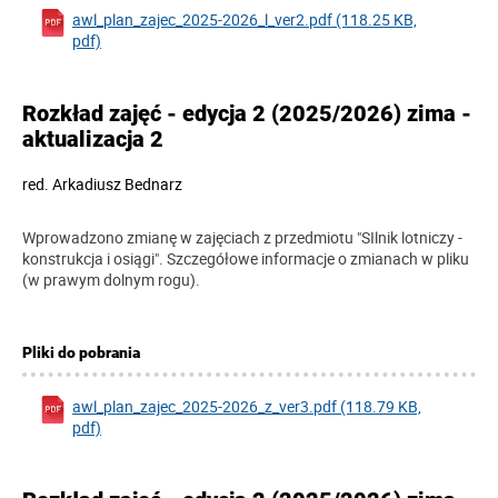
awl_plan_zajec_2025-2026_l_ver2.pdf (118.25 KB,
pdf)
Rozkład zajęć - edycja 2 (2025/2026) zima -
aktualizacja 2
red.
Arkadiusz Bednarz
Wprowadzono zmianę w zajęciach z przedmiotu "SIlnik lotniczy -
konstrukcja i osiągi". Szczegółowe informacje o zmianach w pliku
(w prawym dolnym rogu).
Pliki do pobrania
awl_plan_zajec_2025-2026_z_ver3.pdf (118.79 KB,
pdf)