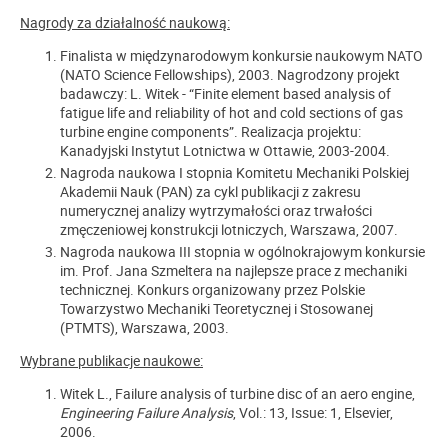
Nagrody za działalność naukową:
Finalista w międzynarodowym konkursie naukowym NATO
(NATO Science Fellowships), 2003. Nagrodzony projekt
badawczy: L. Witek - “Finite element based analysis of
fatigue life and reliability of hot and cold sections of gas
turbine engine components”. Realizacja projektu:
Kanadyjski Instytut Lotnictwa w Ottawie, 2003-2004.
Nagroda naukowa I stopnia Komitetu Mechaniki Polskiej
Akademii Nauk (PAN) za cykl publikacji z zakresu
numerycznej analizy wytrzymałości oraz trwałości
zmęczeniowej konstrukcji lotniczych, Warszawa, 2007.
Nagroda naukowa III stopnia w ogólnokrajowym konkursie
im. Prof. Jana Szmeltera na najlepsze prace z mechaniki
technicznej. Konkurs organizowany przez Polskie
Towarzystwo Mechaniki Teoretycznej i Stosowanej
(PTMTS), Warszawa, 2003.
Wybrane publikacje naukowe:
Witek L., Failure analysis of turbine disc of an aero engine,
Engineering Failure Analysis
, Vol.: 13, Issue: 1, Elsevier,
2006.