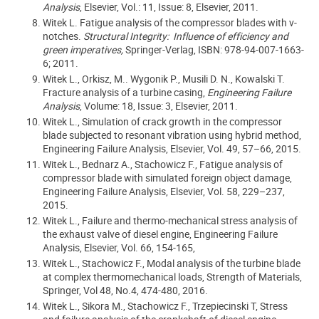
Analysis
, Elsevier, Vol.: 11, Issue: 8, Elsevier, 2011.
Witek L. Fatigue analysis of the compressor blades with v-
notches.
Structural Integrity: Influence of efficiency and
green imperatives,
Springer-Verlag, ISBN: 978-94-007-1663-
6; 2011.
Witek L., Orkisz, M.. Wygonik P., Musili D. N., Kowalski T.
Fracture analysis of a turbine casing,
Engineering Failure
Analysis
, Volume: 18, Issue: 3, Elsevier, 2011.
Witek L., Simulation of crack growth in the compressor
blade subjected to resonant vibration using hybrid method,
Engineering Failure Analysis, Elsevier, Vol. 49, 57–66, 2015.
Witek L., Bednarz A., Stachowicz F., Fatigue analysis of
compressor blade with simulated foreign object damage,
Engineering Failure Analysis, Elsevier, Vol. 58, 229–237,
2015.
Witek L., Failure and thermo-mechanical stress analysis of
the exhaust valve of diesel engine, Engineering Failure
Analysis, Elsevier, Vol. 66, 154-165,
Witek L., Stachowicz F., Modal analysis of the turbine blade
at complex thermomechanical loads, Strength of Materials,
Springer, Vol 48, No.4, 474-480, 2016.
Witek L., Sikora M., Stachowicz F., Trzepiecinski T, Stress