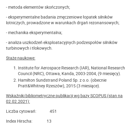
- metoda elementów skończonych;
- eksperymentalne badania zmęczeniowe łopatek silników
lotniczych, prowadzone w warunkach drgań rezonansowych;
- mechanika eksperymentalna;
- analiza uszkodzeń eksploatacyjnych podzespołów silników
turbinowych i tłokowych.
Staże naukowe:
Institute for Aerospace Research (IAR), National Research
Council (NRC), Ottawa, Kanda, 2003-2004, (9 miesięcy).
Hamilton Sundstrand Poland Sp. z o.o. (obecnie
Pratt&Whitney Rzeszów), 2015 (3 miesiące).
Wskaźniki bibliometryczne publikacji wg bazy SCOPUS (stan na
02.02.2021):
Liczba cytowań: 451
Index Hirscha: 13