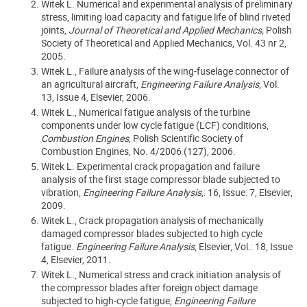
Witek L. Numerical and experimental analysis of preliminary
stress, limiting load capacity and fatigue life of blind riveted
joints,
Journal of Theoretical and Applied Mechanics,
Polish
Society of Theoretical and Applied Mechanics, Vol. 43 nr 2,
2005.
Witek L., Failure analysis of the wing-fuselage connector of
an agricultural aircraft,
Engineering Failure Analysis
, Vol.
13, Issue 4, Elsevier, 2006.
Witek L., Numerical fatigue analysis of the turbine
components under low cycle fatigue (LCF) conditions,
Combustion Engines
, Polish Scientific Society of
Combustion Engines, No. 4/2006 (127), 2006.
Witek L. Experimental crack propagation and failure
analysis of the first stage compressor blade subjected to
vibration,
Engineering Failure Analysis,
: 16, Issue: 7, Elsevier,
2009.
Witek L., Crack propagation analysis of mechanically
damaged compressor blades subjected to high cycle
fatigue.
Engineering Failure Analysis
, Elsevier, Vol.: 18, Issue
4, Elsevier, 2011.
Witek L., Numerical stress and crack initiation analysis of
the compressor blades after foreign object damage
subjected to high-cycle fatigue,
Engineering Failure