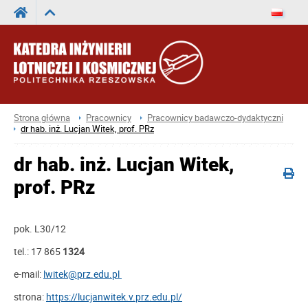
Strona główna
Pracownicy
Pracownicy badawczo-dydaktyczni
dr hab. inż. Lucjan Witek, prof. PRz
dr hab. inż. Lucjan Witek,
prof. PRz
pok. L30/12
tel.: 17 865
1324
e-mail:
lwitek@prz.edu.pl
strona:
https://lucjanwitek.v.prz.edu.pl/